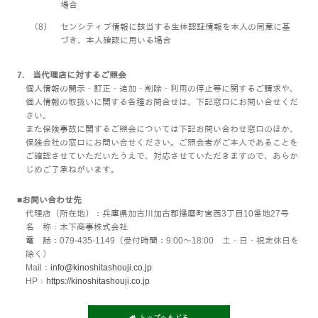
場合
（8）
センシティブ情報に該当する生体認証情報を本人の同意に基
づき、本人確認に用いる場合
7. 当代理店に対するご照会
個人情報の開示・訂正・追加・削除・利用の停止等に関するご請求や、
個人情報の取扱いに関する各種お問合せは、下記窓口にお問い合せくだ
さい。
また保険事故に関するご照会については下記お問い合わせ窓口のほか、
保険会社の窓口にお問い合せください。ご照会者がご本人であることを
ご確認させていただいたうえで、対応させていただきますので、あらか
じめご了承ねがいます。
■お問い合わせ先
代理店（所在地）：兵庫県加古川加古郡播磨町宮西3丁目10番地27号
名 称：木下商事株式会社
電 話：079-435-1149（受付時間：9:00～18:00 土・日・祝定休日を
除く）
Mail：
info@kinoshitashouji.co.jp
HP：
https://kinoshitashouji.co.jp
トップへもどる