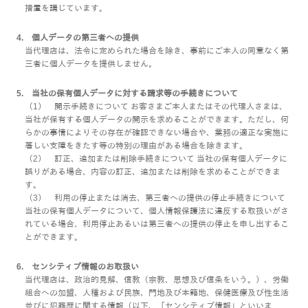
措置を講じています。
4. 個人データの第三者への提供
当代理店は、法令に定められた場合を除き、事前にご本人の同意なく第
三者に個人データを提供しません。
5. 当社の保有個人データに対する請求等の手続きについて
（1） 開示手続きについて お客さまご本人またはその代理人さまは、
当社が保有する個人データの開示を求めることができます。ただし、何
らかの事情によりその存在が確認できない場合や、業務の適正な実施に
著しい支障をきたす等の特別の理由がある場合を除きます。
（2） 訂正、追加または削除手続きについて 当社の保有個人データに
誤りがある場合、内容の訂正、追加または削除を求めることができま
す。
（3） 利用の停止または消去、第三者への提供の停止手続きについて
当社の保有個人データについて、個人情報保護法に違反する取扱いがさ
れている場合、利用停止あるいは第三者への提供の停止を申し出するこ
とができます。
6. センシティブ情報のお取扱い
当代理店は、政治的見解、信教（宗教、思想及び信条をいう。）、労働
組合への加盟、人種および民族、門地及び本籍地、保健医療及び性生活
並びに犯罪歴に関する情報（以下、「センシティブ情報」といいま