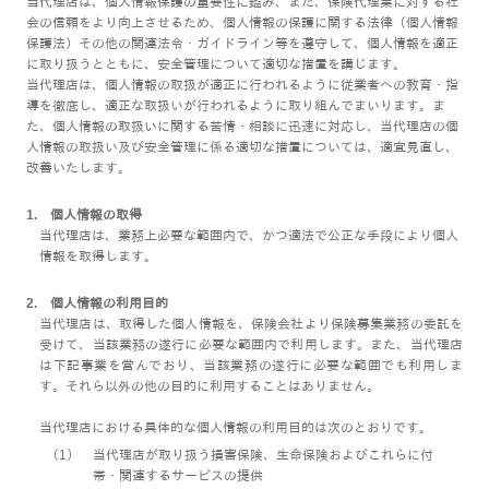
当代理店は、個人情報保護の重要性に鑑み、また、保険代理業に対する社
会の信頼をより向上させるため、個人情報の保護に関する法律（個人情報
保護法）その他の関連法令・ガイドライン等を遵守して、個人情報を適正
に取り扱うとともに、安全管理について適切な措置を講じます。
当代理店は、個人情報の取扱が適正に行われるように従業者への教育・指
導を徹底し、適正な取扱いが行われるように取り組んでまいります。ま
た、個人情報の取扱いに関する苦情・相談に迅速に対応し、当代理店の個
人情報の取扱い及び安全管理に係る適切な措置については、適宜見直し、
改善いたします。
1. 個人情報の取得
当代理店は、業務上必要な範囲内で、かつ適法で公正な手段により個人
情報を取得します。
2. 個人情報の利用目的
当代理店は、取得した個人情報を、保険会社より保険募集業務の委託を
受けて、当該業務の遂行に必要な範囲内で利用します。また、当代理店
は下記事業を営んでおり、当該業務の遂行に必要な範囲でも利用しま
す。それら以外の他の目的に利用することはありません。
当代理店における具体的な個人情報の利用目的は次のとおりです。
（1）
当代理店が取り扱う損害保険、生命保険およびこれらに付
帯・関連するサービスの提供