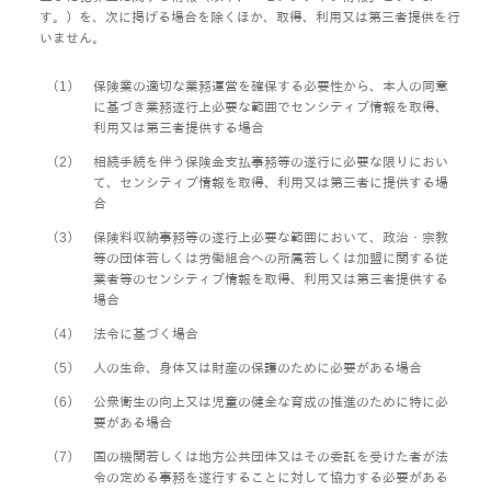
す。）を、次に掲げる場合を除くほか、取得、利用又は第三者提供を行
いません。
（1）
保険業の適切な業務運営を確保する必要性から、本人の同意
に基づき業務遂行上必要な範囲でセンシティブ情報を取得、
利用又は第三者提供する場合
（2）
相続手続を伴う保険金支払事務等の遂行に必要な限りにおい
て、センシティブ情報を取得、利用又は第三者に提供する場
合
（3）
保険料収納事務等の遂行上必要な範囲において、政治・宗教
等の団体若しくは労働組合への所属若しくは加盟に関する従
業者等のセンシティブ情報を取得、利用又は第三者提供する
場合
（4）
法令に基づく場合
（5）
人の生命、身体又は財産の保護のために必要がある場合
（6）
公衆衛生の向上又は児童の健全な育成の推進のために特に必
要がある場合
（7）
国の機関若しくは地方公共団体又はその委託を受けた者が法
令の定める事務を遂行することに対して協力する必要がある