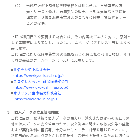
（2）
当代理店が上記保険代理業務とは別に営む、自動車等の販
売・リース・修理、石油製品の販売、不動産売買ならびに管
理業務、労働者派遣事業およびこれらに付帯・関連するサー
ビスの提供。
上記の利用目的を変更する場合には、その内容をご本人に対し、原則と
して書面等により通知し、またはホームページ（アドレス）等により公
表します。
当代理店に対し保険募集業務の委託を行う保険会社の利用目的は、それ
ぞれの会社のホームページ（下記）に記載します。
■
共栄火災海上株式会社
（
https://www.kyoeikasai.co.jp/
）
■
フコクしんらい生命保険株式会社
（
https://www.fukokushinrai.co.jp/
）
■
オリックス生命保険株式会社
（
https://www.orixlife.co.jp/
）
3. 個人データの安全管理措置
当代理店は、取り扱う個人データの漏えい、減失またはき損の防止その
他の個人データの安全管理のため、安全管理に関する取扱規定等の整備
および実施体制の整備等、十分なセキュリティ対策を講じるとともに、
利用目的の達成に必要とされる正確性・最新性を確保するために適切な